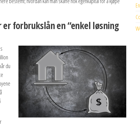
mere bestemt; hvordan kan man skaffe nok egenkapital for å kjøpe
En
C
 er forbrukslån en “enkel løsning
Wo
ns
llion
når du
te
 byene
må
å
r