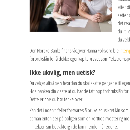
etter d
setter 
det rea
du i ti
du veld
Den Norske Banks finansrådgiver Hanna Folkvord ble
interv
forbrukslån for å dekke egenkapitalkravet som “ekstremspo
Ikke ulovlig, men uetisk?
Du velger altså selv hvordan du skal skaffe pengene til egenk
Hvis banken din visste at du hadde tatt opp forbrukslån for
Dette er noe du bør tenke over.
Kan det i noen tilfeller forsvares å bruke et usikret lån som
at man enten ser på boligen som en korttidsinvestering med
inntekten sin betraktelig i de kommende månedene.