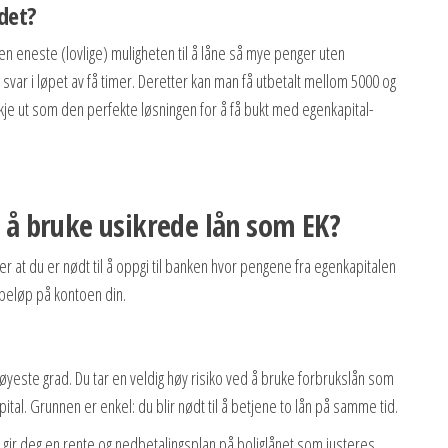
det?
en eneste (lovlige) muligheten til å låne så mye penger uten
 svar i løpet av få timer. Deretter kan man få utbetalt mellom 5000 og
kje ut som den perfekte løsningen for å få bukt med egenkapital-
g å bruke usikrede lån som EK?
lsier at du er nødt til å oppgi til banken hvor pengene fra egenkapitalen
t beløp på kontoen din.
 høyeste grad. Du tar en veldig høy risiko ved å bruke forbrukslån som
ital. Grunnen er enkel: du blir nødt til å betjene to lån på samme tid.
gir deg en rente og nedbetalingsplan på boliglånet som justeres