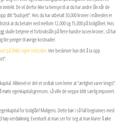
in inntekt. De vil derfor ikke ta hensyn til at du har andre lån når de
opp ditt “budsjett”. Hvis du har utbetalt 30,000 kroner i måneden er
listisk at du betaler ned mellom 12,000 og 15,000 på boliglånet. Hvis
llegg skulle betjene et forbrukslån på flere hundre tusen kroner, så har
ig lite penger til øvrige kostnader.
juet på DNBs egne nettsider
. Her beskriver hun det å ta opp
rt”.
apital. Allikevel er det et ordtak som heter at “ærlighet varer lengst”.
 å møte egenkapitalsgrensen, så ville de neppe blitt særlig imponert.
 egenkapital for boliglån? Muligens. Dette bør i så fall begrunnes med
 høy verdiøkning. Eventuelt at man ser for seg at man klarer å øke