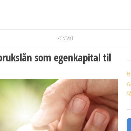
rketnewsrelease.com
newsrelease.com
KONTAKT
rbrukslån som egenkapital til
Er
Gu
eg