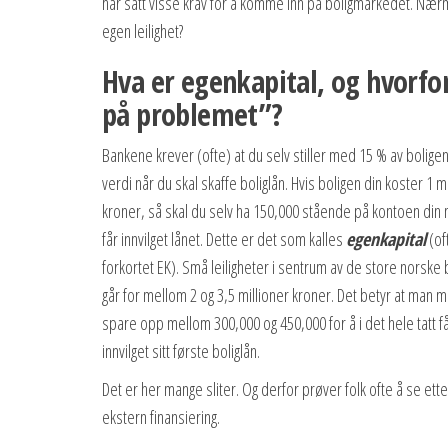
har satt visse krav for å komme inn på boligmarkedet. Nær
egen leilighet?
Hva er egenkapital, og hvorfor
på problemet”?
Bankene krever (ofte) at du selv stiller med 15 % av bolige
verdi når du skal skaffe boliglån. Hvis boligen din koster 1 mi
kroner, så skal du selv ha 150,000 stående på kontoen din 
får innvilget lånet. Dette er det som kalles
egenkapital
(of
forkortet EK). Små leiligheter i sentrum av de store norske
går for mellom 2 og 3,5 millioner kroner. Det betyr at man 
spare opp mellom 300,000 og 450,000 for å i det hele tatt f
innvilget sitt første boliglån.
Det er her mange sliter. Og derfor prøver folk ofte å se ette
ekstern finansiering.